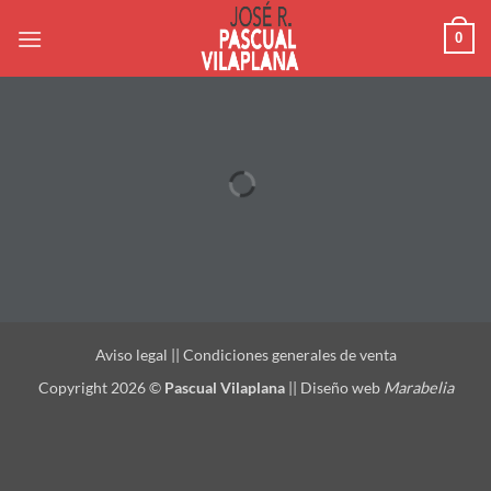
Saltar
0
al
contenido
Aviso legal
||
Condiciones generales de venta
Copyright 2026 ©
Pascual Vilaplana
||
Diseño web
Marabelia