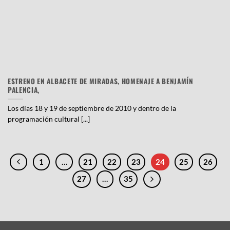
ESTRENO EN ALBACETE DE MIRADAS, HOMENAJE A BENJAMÍN
PALENCIA,
Los días 18 y 19 de septiembre de 2010 y dentro de la
programación cultural [...]
1
…
21
22
23
24
25
26
27
…
35