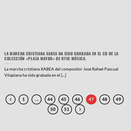
LA MARCHA CRISTIANA XABEA HA SIDO GRABADA EN EL CD DE LA
COLECCIÓN «PLAZA MAYOR» DE RTVE MÚSICA.
La marcha cristiana XABEA del compositor José Rafael Pascual
Vilaplana ha sido grabada en el [...]
1
…
44
45
46
47
48
49
50
51