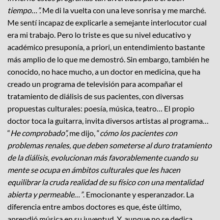
tiempo…”.
Me di la vuelta con una leve sonrisa y me marché.
Me sentí incapaz de explicarle a semejante interlocutor cual
era mi trabajo. Pero lo triste es que su nivel educativo y
académico presuponía, a priori, un entendimiento bastante
más amplio de lo que me demostró. Sin embargo, también he
conocido, no hace mucho, a un doctor en medicina, que ha
creado un programa de televisión para acompañar el
tratamiento de diálisis de sus pacientes, con diversas
propuestas culturales: poesía, música, teatro… El propio
doctor toca la guitarra, invita diversos artistas al programa…
“
He comprobado”,
me dijo, “
cómo los pacientes con
problemas renales, que deben someterse al duro tratamiento
de la diálisis, evolucionan más favorablemente cuando su
mente se ocupa en ámbitos culturales que les hacen
equilibrar la cruda realidad de su físico con una mentalidad
abierta y permeable…”
. Emocionante y esperanzador. La
diferencia entre ambos doctores es que, éste último,
aprendió música en su juventud. Y, aunque no se dedica