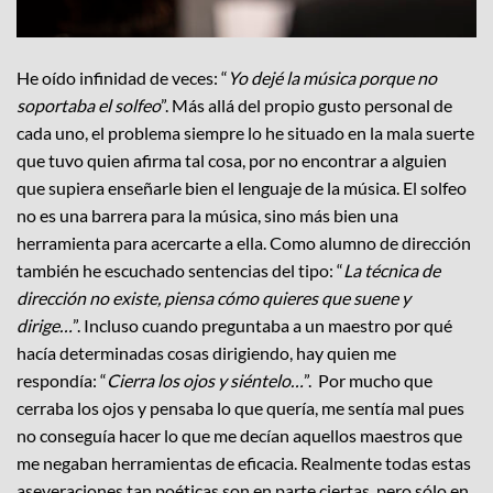
He oído infinidad de veces: “
Yo dejé la música porque no
soportaba el solfeo
”. Más allá del propio gusto personal de
cada uno, el problema siempre lo he situado en la mala suerte
que tuvo quien afirma tal cosa, por no encontrar a alguien
que supiera enseñarle bien el lenguaje de la música. El solfeo
no es una barrera para la música, sino más bien una
herramienta para acercarte a ella. Como alumno de dirección
también he escuchado sentencias del tipo: “
La técnica de
dirección no existe, piensa cómo quieres que suene y
dirige…
”. Incluso cuando preguntaba a un maestro por qué
hacía determinadas cosas dirigiendo, hay quien me
respondía: “
Cierra los ojos y siéntelo…
”. Por mucho que
cerraba los ojos y pensaba lo que quería, me sentía mal pues
no conseguía hacer lo que me decían aquellos maestros que
me negaban herramientas de eficacia. Realmente todas estas
aseveraciones tan poéticas son en parte ciertas, pero sólo en