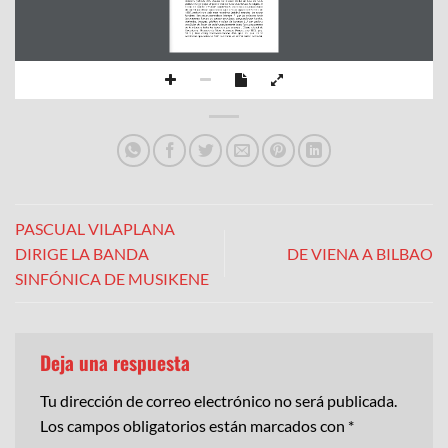
milicians  (retirats  dels  cossos  de  música  militar  arribats  als  seus 
pobles d’origen)
 que emprenen 
funcions de caire festiu i/o religiós. 
A 
l’arxiu  del  Centre  d’Estudis  Contestants  s’hi  troba  una  acta  notarial 
de constitució d’una banda d
e música a Muro
signada el 3 d’abril de 
1805
,  amb  el
  nom  del 
s  seus  membres  (adults  i  menuts),  les  seues 
funcions  i  les  seues  normatives  internes.
“...que  los  primeros  junto 
los
  menores  forman  un  cuerpo  de  
músico  compuesto  por  bombo, 
clarinetes,  trompas,  pl
atillos  y  octavi  de  trompas  (...)  con  pacto  y 
condición  de  haver  de  asistir  precisamente  todos  los  componentes 
de la música a todas las funciones que ocurran...”
(Arxiu notarial de 
Cocentaina.  Protocols  de  Muro.  Francisco  Soriano,  any  1805,  pag. 
40 
v.). 
Ei
xe 
desig 
d’associacionisme
d’un 
grup 
del 
qual 
es 
té 
constància que actuà en 1801 a Albaida,
 és del tot curiós, sobre tot, 
PASCUAL VILAPLANA
DIRIGE LA BANDA
DE VIENA A BILBAO
SINFÓNICA DE MUSIKENE
Deja una respuesta
Tu dirección de correo electrónico no será publicada.
Los campos obligatorios están marcados con
*