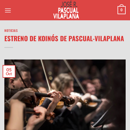
Saltar
0
al
contenido
NOTICIAS
ESTRENO DE KOINÓS DE PASCUAL-VILAPLANA
05
Oct