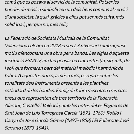
comú que es posava al servici de la comunitat. Potser les
bandes de música simbolitzen un dels bens comuns al servici
d’una societat, la qual, gràcies a elles pot ser més culta, més
solidària i, per què no, més feliç.
La Federació de Societats Musicals de la Comunitat
Valenciana celebra en 2018 el seu L Aniversari i amb aquest
motiu m’encomana una obra per a banda. Les sigles d’aquesta
institució FSMCV, em fan pensar en cinc notes (fa, sib, mib, do
i sol) que formaran part del material melòdic i harmònic de
l’obra. A aquestes notes, a més a més, es representen les
tonalitats dels instruments presents a les plantilles
estàndard de les bandes. Enmig de l’obra s’escolten tres cites
breus que representen els tres territoris de la Federació,
Alacant, Castelló i València, amb les notes deLes Fogueres de
Sant Joan de Luis Torregrosa García (1871-1960), Rotllo i
Canya de José García Gómez (1897-1958) i El Fallerode José
Serrano (1873-1941).