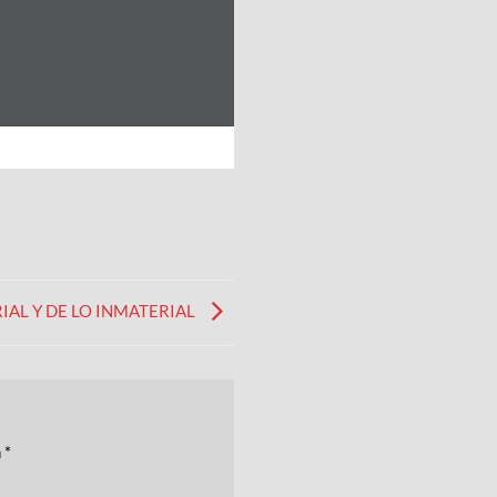
IAL Y DE LO INMATERIAL
n
*