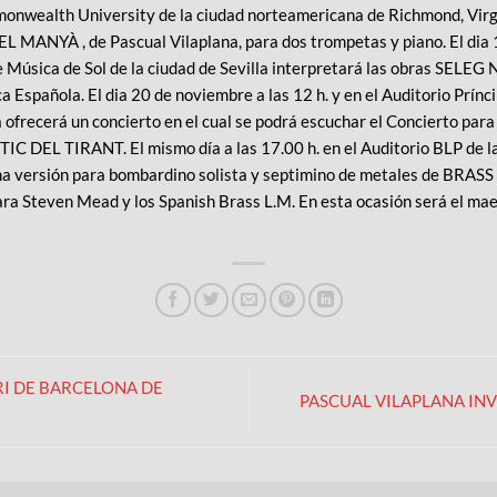
monwealth University de la ciudad norteamericana de Richmond, Virgin
 MANYÀ , de Pascual Vilaplana, para dos trompetas y piano. El dia 
de Música de Sol de la ciudad de Sevilla interpretará las obras SE
a Española. El dia 20 de noviembre a las 12 h. y en el Auditorio Prínc
a ofrecerá un concierto en el cual se podrá escuchar el Concierto pa
IC DEL TIRANT. El mismo día a las 17.00 h. en el Auditorio BLP de la 
na versión para bombardino solista y septimino de metales de BRAS
ra Steven Mead y los Spanish Brass L.M. En esta ocasión será el mae
RI DE BARCELONA DE
PASCUAL VILAPLANA INVI