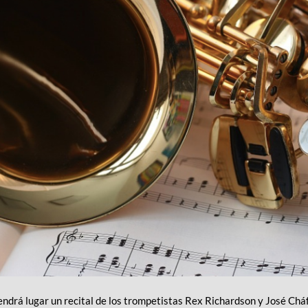
ndrá lugar un recital de los trompetistas Rex Richardson y José Cháf