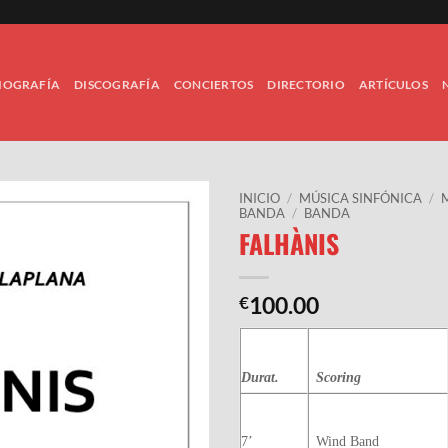
IOGRAFÍA
DISCOGRAFÍA
CONCIERTOS
DIRECTORIO
ARTÍCULOS
INICIO
/
MÚSICA SINFÓNICA
/
BANDA
/
BANDA
FALHÀNIS
100.00
€
Durat.
Scoring
7’
Wind Band