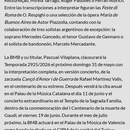
Ressureiçao, Mireia Tarragó, Roger Padullés o Ferran Albrich.
Entre las transcripciones a interpretar figuran las
Feste di
Roma
de O. Respighi o una selección de la ópera
María de
Buenos Aires
de Astor Piazzolla, contando con la
colaboración de tres solistas argentinos de excepción: la
soprano Mercedes Gancedo, el tenor Gustavo de Gennaro o
el solista de bandoneón, Marcelo Mercadante.
La BMB y su titular, Pascual-Vilaplana, clausurará la
Temporada 2925/2026 el próximo domingo 31 de mayo con
la interpretación completa, en versión concierto, de la
zarzuela
Cançó d’Amor i de Guerra
de Rafael Martínez Valls,
en el centenario de su estreno. Después vendrá la cita anual
en el Palau de la Música Catalana el día 11 de junio y el
concierto extraordinario en el Templo de la Sagrada Família,
dentro de la conmemoración del I Centenario de la muerte de
Gaudí, el viernes 19 de junio. Durante el mes de julio
próximo, la BMB actuará en el Palau de la Música de Valencia
como banda invitada en el CIBM de la capital del Turia y