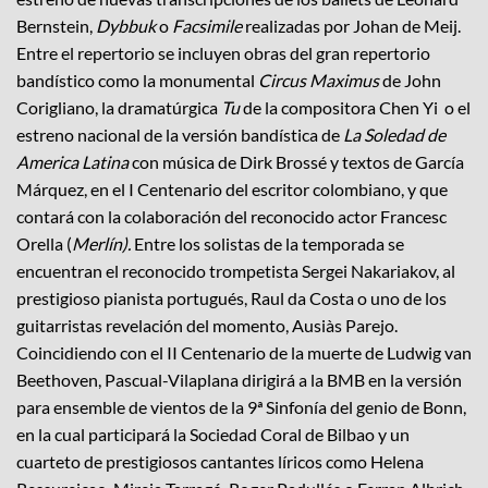
Bernstein,
Dybbuk
o
Facsimile
realizadas por Johan de Meij.
Entre el repertorio se incluyen obras del gran repertorio
bandístico como la monumental
Circus Maximus
de John
Corigliano, la dramatúrgica
Tu
de la compositora Chen Yi o el
estreno nacional de la versión bandística de
La Soledad de
America Latina
con música de Dirk Brossé y textos de García
Márquez, en el I Centenario del escritor colombiano, y que
contará con la colaboración del reconocido actor Francesc
Orella (
Merlín).
Entre los solistas de la temporada se
encuentran el reconocido trompetista Sergei Nakariakov, al
prestigioso pianista portugués, Raul da Costa o uno de los
guitarristas revelación del momento, Ausiàs Parejo.
Coincidiendo con el II Centenario de la muerte de Ludwig van
Beethoven, Pascual-Vilaplana dirigirá a la BMB en la versión
para ensemble de vientos de la 9ª Sinfonía del genio de Bonn,
en la cual participará la Sociedad Coral de Bilbao y un
cuarteto de prestigiosos cantantes líricos como Helena