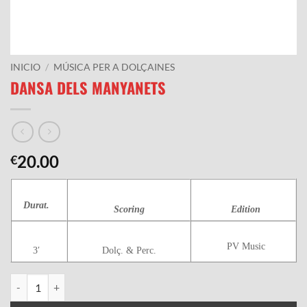
INICIO
/
MÚSICA PER A DOLÇAINES
DANSA DELS MANYANETS
20.00
€
Durat.
Scoring
Edition
PV Music
3′
Dolç. & Perc.
DANSA DELS MANYANETS cantidad