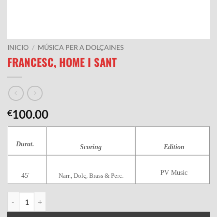
INICIO
/
MÚSICA PER A DOLÇAINES
FRANCESC, HOME I SANT
100.00
€
Durat.
Scoring
Edition
PV Music
45′
Narr., Dolç, Brass & Perc.
FRANCESC, HOME I SANT cantidad