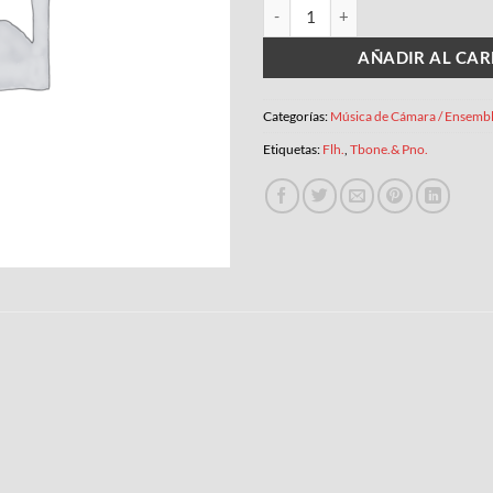
D’UN BELL BLAU cantidad
AÑADIR AL CAR
Categorías:
Música de Cámara / Ensemb
Etiquetas:
Flh.
,
Tbone.& Pno.