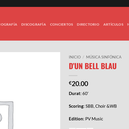
IOGRAFÍA
DISCOGRAFÍA
CONCIERTOS
DIRECTORIO
ARTÍCULOS
INICIO
/
MÚSICA SINFÓNICA
D’UN BELL BLAU
20.00
€
Durat
: 60′
Scoring
:
SBB, Choir &WB
Edition
:
PV Music