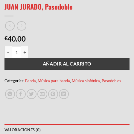
JUAN JURADO, Pasodoble
40.00
€
JUAN JURADO, Pasodoble cantidad
AÑADIR AL CARRITO
Categorías:
Banda
,
Música para banda
,
Música sinfónica
,
Pasodobles
VALORACIONES (0)