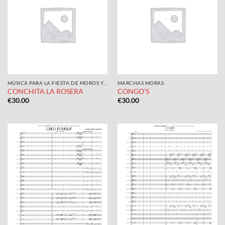
MÚSICA PARA LA FIESTA DE MOROS Y CRISTIANOS
MARCHAS MORAS
CONCHITA LA ROSERA
CONGO’S
€
30.00
€
30.00