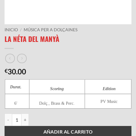
INICIO
/
MÚSICA PER A DOLÇAINES
LA NÉTA DEL MANYÀ
30.00
€
Durat.
Scoring
Edition
PV Music
6′
Dolç., Brass & Perc.
LA NÉTA DEL MANYÀ cantidad
AÑADIR AL CARRITO