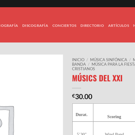
IOGRAFÍA
DISCOGRAFÍA
CONCIERTOS
DIRECTORIO
ARTÍCULOS
INICIO
/
MÚSICA SINFÓNICA
/
BANDA
/
MÚSICA PARA LA FIES
CRISTIANOS
MÚSICS DEL XXI
30.00
€
Durat.
Scoring
5’30”
Wind Band