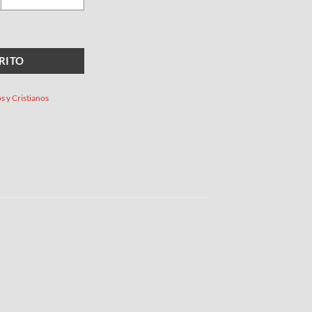
RITO
s y Cristianos