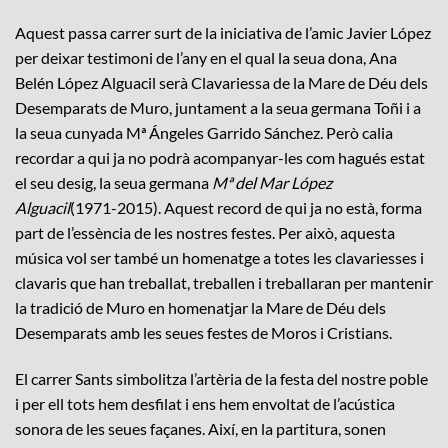
Aquest passa carrer surt de la iniciativa de l’amic Javier López
per deixar testimoni de l’any en el qual la seua dona, Ana
Belén López Alguacil serà Clavariessa de la Mare de Déu dels
Desemparats de Muro, juntament a la seua germana Toñi i a
la seua cunyada Mª Ángeles Garrido Sánchez. Però calia
recordar a qui ja no podrà acompanyar-les com hagués estat
el seu desig, la seua germana
Mª del Mar López
Alguacil
(1971-2015). Aquest record de qui ja no està, forma
part de l’essència de les nostres festes. Per això, aquesta
música vol ser també un homenatge a totes les clavariesses i
clavaris que han treballat, treballen i treballaran per mantenir
la tradició de Muro en homenatjar la Mare de Déu dels
Desemparats amb les seues festes de Moros i Cristians.
El carrer Sants simbolitza l’artèria de la festa del nostre poble
i per ell tots hem desfilat i ens hem envoltat de l’acústica
sonora de les seues façanes. Així, en la partitura, sonen