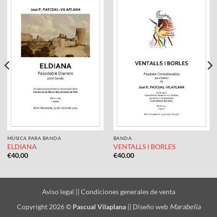
MÚSICA PARA BANDA
BANDA
ELDIANA
VENTALLS I BORLES
€
40.00
€
40.00
Aviso legal
||
Condiciones generales de venta
Copyright 2026 ©
Pascual Vilaplana
||
Diseño web
Marabelia